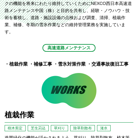
クの機能を将来にわたり維持していくためにNEXCO西日本高速道
路メンテナンス中国（株）と目的を共有し、経験・ノウハウ・技
術を蓄積し、道路・施設設備の点検および調査、清掃、植栽作
業、補修、冬期の雪氷作業などの維持管理業務を実施していま
す。
高速道路メンテナンス
・植栽作業
・補修工事
・雪氷対策作業
・交通事故復旧工事
植栽作業
樹木剪定
芝生苅込
草刈り
除草剤散布
潅水
造園緑化の機能が活かされるよう、草刈り、除草剤散布、植木等