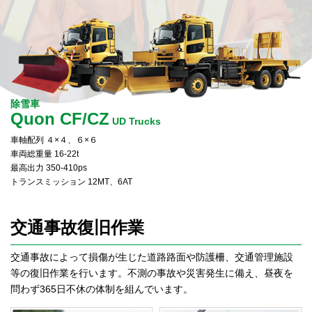
除雪車
Quon CF/CZ
UD Trucks
車軸配列 ４×４、６×６
車両総重量 16-22t
最高出力 350-410ps
トランスミッション 12MT、6AT
交通事故復旧作業
交通事故によって損傷が生じた道路路面や防護柵、交通管理施設
等の復旧作業を行います。不測の事故や災害発生に備え、昼夜を
問わず365日不休の体制を組んでいます。