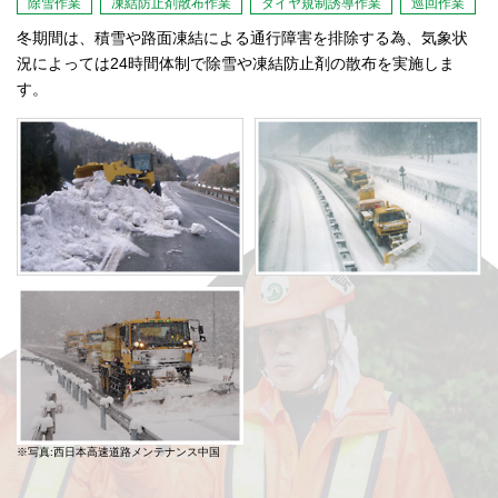
除雪作業
凍結防止剤散布作業
タイヤ規制誘導作業
巡回作業
冬期間は、積雪や路面凍結による通行障害を排除する為、気象状
況によっては24時間体制で除雪や凍結防止剤の散布を実施しま
す。
※写真:西日本高速道路メンテナンス中国