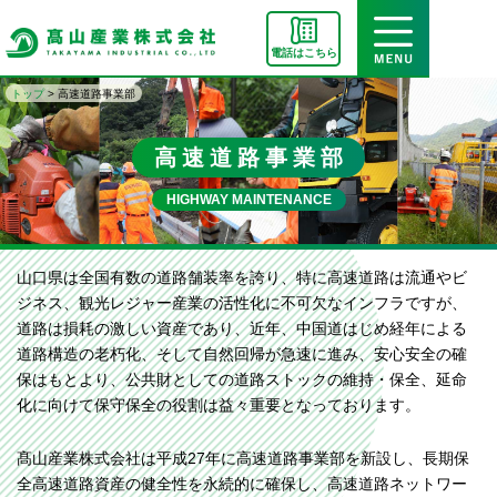
電話はこちら
トップ
>
高速道路事業部
高速道路事業部
HIGHWAY MAINTENANCE
山口県は全国有数の道路舗装率を誇り、特に高速道路は流通やビ
ジネス、観光レジャー産業の活性化に不可欠なインフラですが、
道路は損耗の激しい資産であり、近年、中国道はじめ経年による
道路構造の老朽化、そして自然回帰が急速に進み、安心安全の確
保はもとより、公共財としての道路ストックの維持・保全、延命
化に向けて保守保全の役割は益々重要となっております。
髙山産業株式会社は平成27年に高速道路事業部を新設し、長期保
全高速道路資産の健全性を永続的に確保し、高速道路ネットワー