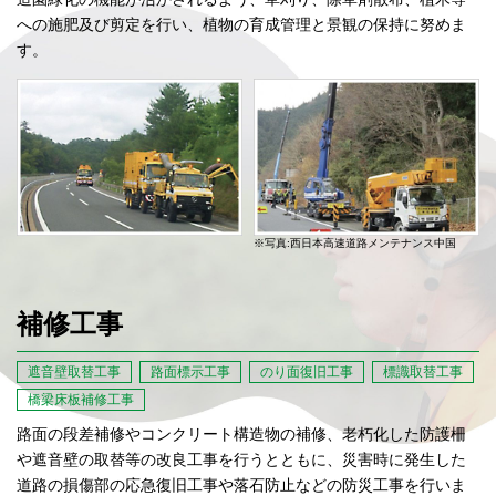
への施肥及び剪定を行い、植物の育成管理と景観の保持に努めま
す。
※写真:西日本高速道路メンテナンス中国
補修工事
遮音壁取替工事
路面標示工事
のり面復旧工事
標識取替工事
橋梁床板補修工事
路面の段差補修やコンクリート構造物の補修、老朽化した防護柵
や遮音壁の取替等の改良工事を行うとともに、災害時に発生した
道路の損傷部の応急復旧工事や落石防止などの防災工事を行いま