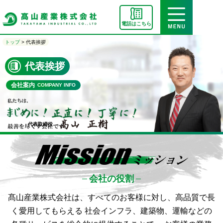
電話はこちら
トップ
>
代表挨拶
代表挨拶
会社案内
COMPANY INFO
代表取締役
会社の役割
髙山産業株式会社は、すべてのお客様に対し、高品質で長
く愛用してもらえる
社会インフラ、建築物、運輸などの