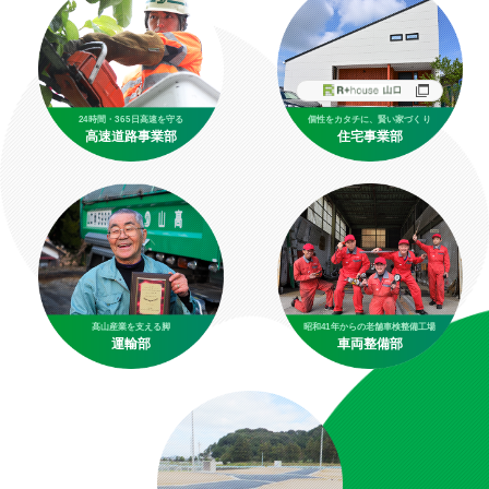
24時間・365日高速を守る
個性をカタチに、賢い家づくり
高速道路事業部
住宅事業部
髙山産業を支える脚
昭和41年からの老舗車検整備工場
運輸部
車両整備部