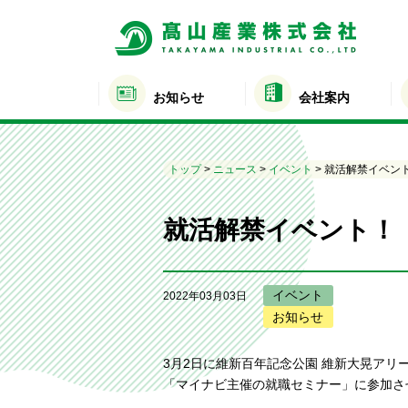
お知らせ
会社案内
トップ
>
ニュース
>
イベント
>
就活解禁イベン
就活解禁イベント！
イベント
2022年03月03日
お知らせ
3月2日に維新百年記念公園 維新大晃アリー
「マイナビ主催の就職セミナー」に参加さ