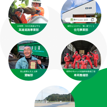
24時間・365日高速を守る
個性をカタチに、賢い家づくり
高速道路事業部
住宅事業部
髙山産業を支える脚
昭和41年からの老舗車検整備工場
運輸部
車両整備部