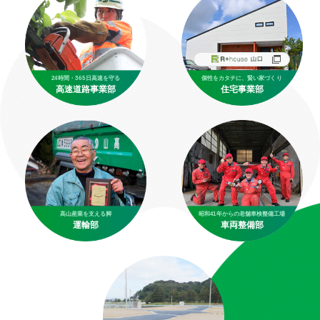
24時間・365日高速を守る
個性をカタチに、賢い家づくり
高速道路事業部
住宅事業部
髙山産業を支える脚
昭和41年からの老舗車検整備工場
運輸部
車両整備部