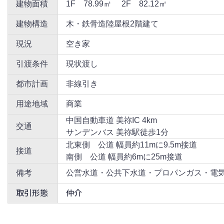
建物面積
1F 78.99㎡ 2F 82.12㎡
建物構造
木・鉄骨造陸屋根2階建て
現況
空き家
引渡条件
現状渡し
都市計画
非線引き
用途地域
商業
中国自動車道 美祢IC 4km
交通
サンデンバス 美祢駅徒歩1分
北東側 公道 幅員約11mに9.5m接道
接道
南側 公道 幅員約6mに25m接道
備考
公営水道・公共下水道・プロパンガス・電
取引形態
仲介